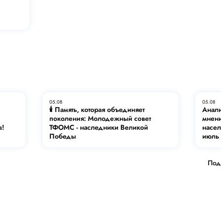
05.08
05.08
🕯️ Память, которая объединяет
Анали
поколения: Молодежный совет
мнени
в!
ТФОМС - наследники Великой
насе
Победы
июль 
Под