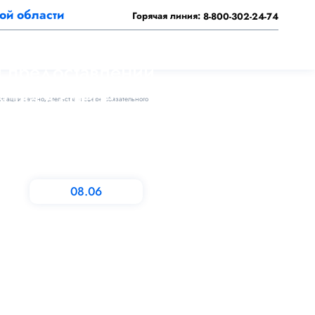
ой области
Горячая линия:
8-800-302-24-74
а по
и предоставлении
ства в сфере
зации законодательства в сфере обязательного
родской области
08.06