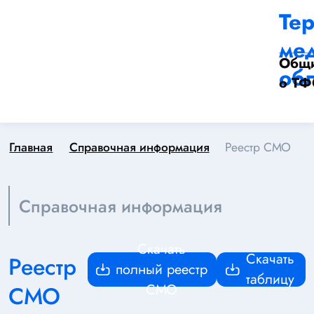
Те
ме
Общи
обл
о Т
Главная
Справочная информация
Реестр СМО
Справочная информация
Скачать
Скачать
Реестр
полный реестр
таблицу
СМО
CМО