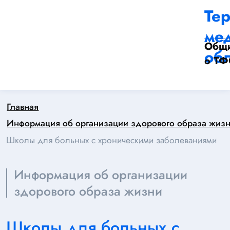
Те
ме
Общи
обл
о Т
Главная
Информация об организации здорового образа жиз
Школы для больных с хроническими заболеваниями
Информация об организации
здорового образа жизни
Школы для больных с